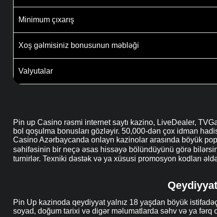
Minimum çıxarış
Xoş gəlmisiniz bonusunun məbləği
Valyutalar
Pin up Casino rəsmi internet saytı kazino, LiveDealer, TVGam
bol qoşulma bonusları gözləyir. 50,000-dən çox idman hadisəs
Casino Azərbaycanda onlayn kazinolar arasında böyük populy
səhifəsinin bir neçə əsas hissəyə bölündüyünü görə bilərsin
turnirlər. Texniki dəstək və ya xüsusi promosyon kodları əld
Qeydiyyat
Pin Up kazinoda qeydiyyat yalnız 18 yaşdan böyük istifadə
soyad, doğum tarixi və digər məlumatlarda səhv və ya fərq ol