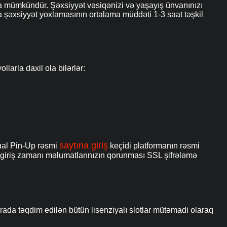
ra mümkündür. Şəxsiyyət vəsiqənizi və yaşayış ünvanınızı
şəxsiyyət yoxlamasının ortalama müddəti 1-3 saat təşkil
larla daxil ola bilərlər:
saytına giriş
tual Pin-Up rəsmi
keçidi platformanın rəsmi
AZ giriş zamanı məlumatlarınızın qorunması SSL şifrələmə
ada təqdim edilən bütün lisenziyalı slotlar mütəmadi olaraq