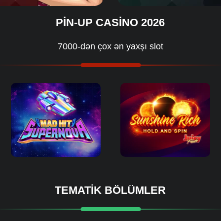
PIN-UP CASINO 2026
7000-dən çox ən yaxşı slot
Güzgü
Güzgü
TEMATIK BÖLÜMLER