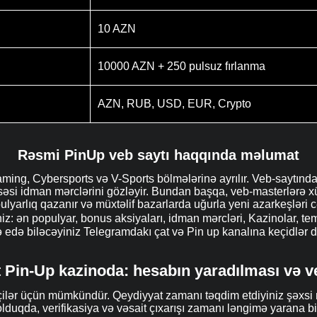
10 AZN
10000 AZN + 250 pulsuz fırlanma
AZN, RUB, USD, EUR, Crypto
Rəsmi PinUp veb saytı haqqında məlumat
ing, Cybersports və V-Sports bölmələrinə ayrılır. Veb-saytında da
i idman mərclərini gözləyir. Bundan başqa, veb-masterlərə xüsusi
arlıq qazanır və müxtəlif bazarlarda uğurla yeni azarkeşləri cə
iz: ən populyar, bonus aksiyaları, idman mərcləri, Kazinolar, te
ə edə biləcəyiniz Telegramdakı çat və Pin up kanalına keçidlər də
 Pin-Up kazinoda: hesabın yaradılması və ve
çilər üçün mümkündür. Qeydiyyat zamanı təqdim etdiyiniz şəxsi 
duqda, verifikasiya və vəsait çıxarışı zamanı ləngimə yarana bil