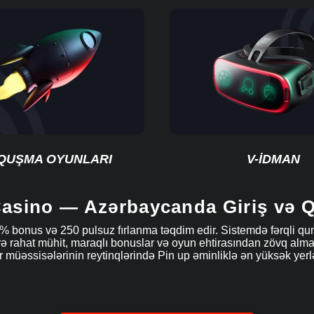
QUŞMA OYUNLARI
V-İDMAN
Casino — Azərbaycanda Giriş və Q
5% bonus və 250 pulsuz fırlanma təqdim edir. Sistemdə fərqli quma
ilərə rahat mühit, maraqlı bonuslar və oyun ehtirasından zövq a
mar müəssisələrinin reytinqlərində Pin up əminliklə ən yüksək ye