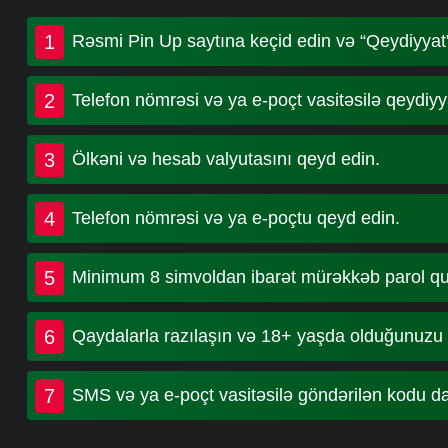
Rəsmi Pin Up saytına keçid edin və “Qeydiyyat
Telefon nömrəsi və ya e-poçt vasitəsilə qeydiy
Ölkəni və hesab valyutasını qeyd edin.
Telefon nömrəsi və ya e-poçtu qeyd edin.
Minimum 8 simvoldan ibarət mürəkkəb parol qu
Qaydalarla razılaşın və 18+ yaşda olduğunuzu t
SMS və ya e-poçt vasitəsilə göndərilən kodu dax