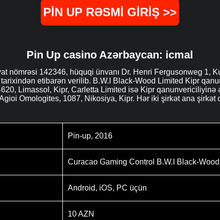
PIN UP RƏSMI GIRIŞ >>
Pin Up casino Azərbaycan: icmal
ydiyyat nömrəsi 142346, hüquqi ünvanı Dr. Henri Fergusonweg 1,
tarixindən etibarən verilib. B.W.I Black-Wood Limited Kipr qanu
20, Limassol, Kipr, Carletta Limited isə Kipr qanunvericiliyinə 
gioi Omologites, 1087, Nikosiya, Kipr. Hər iki şirkət ana şirkət o
Pin-up, 2016
Curacao Gaming Control B.W.I Black-Wood
Android, iOS, PC üçün
10 AZN