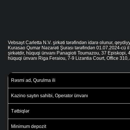
Vebsayt Carletta N.V. şirkəti tərəfindən idarə olunur, qe
Kurasao Qumar Nəzarəti Şurası tərəfindən 01.07.2024-cü il 
şirkətdir, hüquqi ünvanı Panagioti Toumazou, 37 Episkopi, 46
hüquqi ünvanı Riga Feraiou, 7-9 Lizantia Court, Office 310, A
Rəsmi ad, Qurulma ili
Kazino saytın sahibi, Operator ünvanı
Tətbiqlər
Minimum depozit