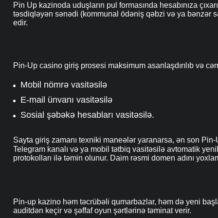
Pin Up kazinoda uduşların pul formasında hesabınıza çıxarı
təsdiqləyən sənədi (kommunal ödəniş qəbzi və ya bənzər sə
edir.
Pin-Up casino giriş prosesi maksimum asanlaşdırılıb və cəmi 3
Mobil nömrə vasitəsilə
E-mail ünvanı vasitəsilə
Sosial şəbəkə hesabları vasitəsilə.
Sayta giriş zamanı texniki maneələr yaranarsa, ən son Pin-
Telegram kanalı və ya mobil tətbiq vasitəsilə avtomatik yen
protokolları ilə təmin olunur. Daim rəsmi domen adını yoxla
Pin-up kazino həm təcrübəli qumarbazlar, həm də yeni başla
auditdən keçir və şəffaf oyun şərtlərinə təminat verir.