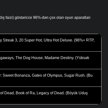
ış faizi) göstəricisi 96%-dən çox olan oyun aparatları
cky Streak 3, 20 Super Hot, Ultra Hot Deluxe. (96%+ RTP,
g Megaways, The Dog House, Madame Destiny. (Yüksək
ar: Sweet Bonanza, Gates of Olympus, Sugar Rush. (Bu
ok of Dead, Book of Ra, Legacy of Dead. (Böyük Uduş